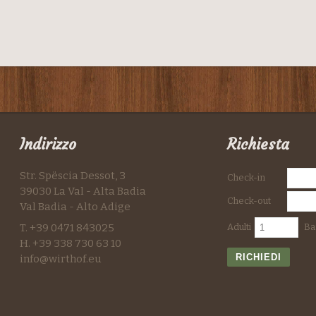
Indirizzo
Richiesta
Str. Spëscia Dessot, 3
Check-in
39030 La Val - Alta Badia
Check-out
Val Badia - Alto Adige
T. +39 0471 843025
Adulti
Ba
H. +39 338 730 63 10
RICHIEDI
info@wirthof.eu