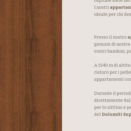
ospitale siete nel
I nostri
appartam
ideale per chi d
Presso il nostro
a
genuini di nostra
vostri bambini, p
A 1540 m di altit
ristoro per i pell
appartamenti con 
Durante il period
direttamente dall
per lo slittino e 
del
Dolomiti Sup