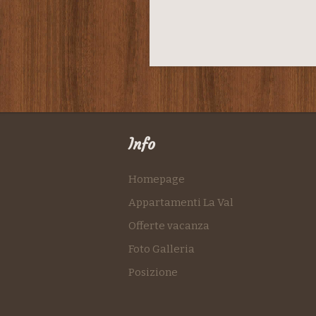
Info
Homepage
Appartamenti La Val
Offerte vacanza
Foto Galleria
Posizione