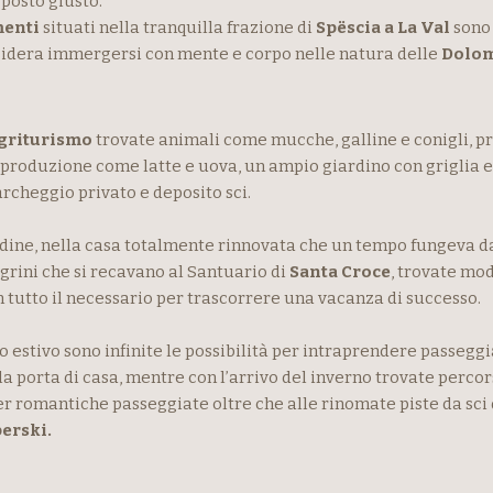
 posto giusto.
enti
situati nella tranquilla frazione di
Spëscia a La Val
sono 
esidera immergersi con mente e corpo nelle natura delle
Dolom
griturismo
trovate animali come mucche, galline e conigli, pr
 produzione come latte e uova, un ampio giardino con griglia e
archeggio privato e deposito sci.
udine, nella casa totalmente rinnovata che un tempo fungeva da
egrini che si recavano al Santuario di
Santa Croce
, trovate mo
tutto il necessario per trascorrere una vacanza di successo.
o estivo sono infinite le possibilità per intraprendere passeggi
a porta di casa, mentre con l’arrivo del inverno trovate percor
per romantiche passeggiate oltre che alle rinomate piste da sci 
erski.