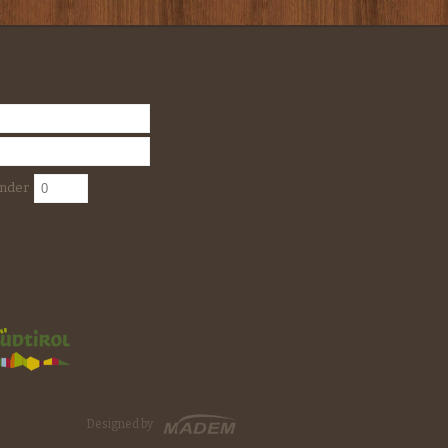
inder
Designed by