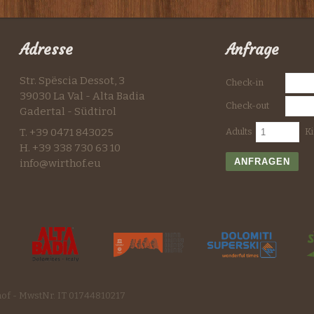
Adresse
Anfrage
Str. Spëscia Dessot, 3
Check-in
39030 La Val - Alta Badia
Check-out
Gadertal - Südtirol
T. +39 0471 843025
Adults
K
H. +39 338 730 63 10
ANFRAGEN
info@wirthof.eu
hof - MwstNr. IT 01744810217